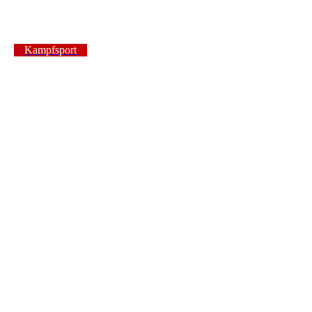
Technik, Fitness, Disziplin
Kampfsport